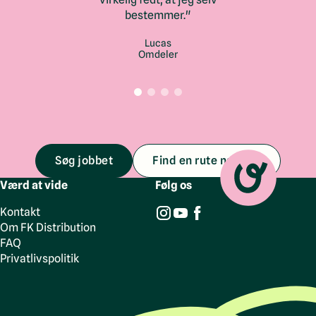
bestemmer."
Lucas
Omdeler
Søg jobbet
Find en rute nær dig
Værd at vide
Følg os
Kontakt
Om FK Distribution
FAQ
Privatlivspolitik