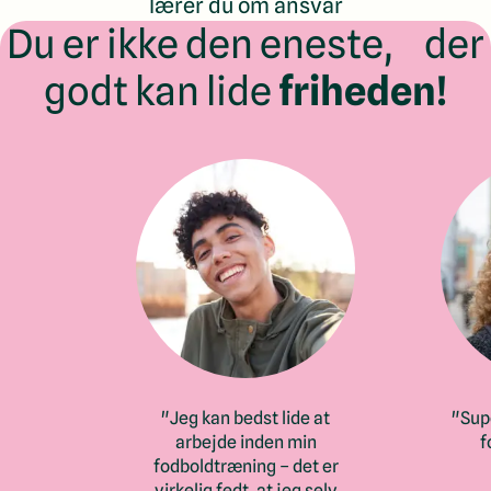
lærer du om ansvar
Du er ikke den eneste, der
godt kan lide
friheden!
"Jeg kan bedst lide at
"Supe
arbejde inden min
f
fodboldtræning – det er
virkelig fedt, at jeg selv