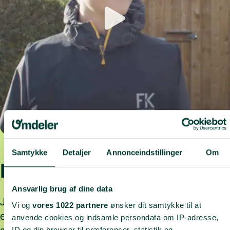
Samtykke
Detaljer
Annonceindstillinger
Om
Hils på Jacob
Ansvarlig brug af dine data
Jacob er en af vores omdelere, der går sin rute i
Vi og
vores 1022 partnere
ønsker dit samtykke til at
eget tempo og kan zone ud. Du kan gøre det
anvende cookies og indsamle persondata om IP-adresse,
ID og din browser til præferencer, statistik og