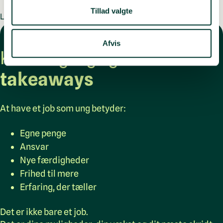
din brug af vores hjemmeside med vores partnere inden
Tillad valgte
Læs mere:
Til forældrene
for sociale medier, annonceringspartnere og
analysepartnere. Vores partnere kan kombinere disse
Afvis
data med andre oplysninger, du har givet dem, eller som
Korte og vigtige
de har indsamlet fra din brug af deres tjenester.
takeaways
At have et job som ung betyder:
Egne penge
Ansvar
Nye færdigheder
Frihed til mere
Erfaring, der tæller
Det er ikke bare et job.