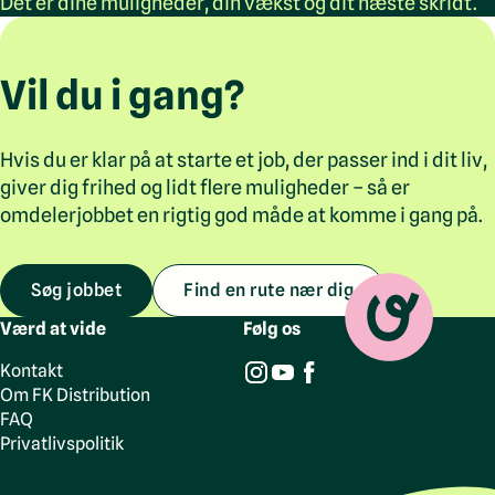
Det er dine muligheder, din vækst og dit næste skridt.
Vil du i gang?
Hvis du er klar på at starte et job, der passer ind i dit liv,
giver dig frihed og lidt flere muligheder – så er
omdelerjobbet en rigtig god måde at komme i gang på.
Søg jobbet
Find en rute nær dig
Værd at vide
Følg os
Kontakt
Om FK Distribution
FAQ
Privatlivspolitik