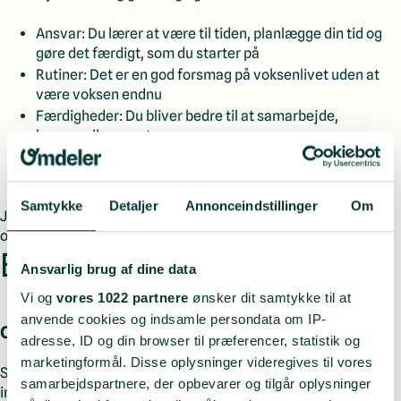
Ansvar: Du lærer at være til tiden, planlægge din tid og
gøre det færdigt, som du starter på
Rutiner: Det er en god forsmag på voksenlivet uden at
være voksen endnu
Færdigheder: Du bliver bedre til at samarbejde,
kommunikere og tage ansvar
Selvtillid: Det er ret sejt at kunne sige “jeg har et job” –
og mene det
Samtykke
Detaljer
Annonceindstillinger
Om
Jobbet bliver på den måde både noget, du tjener penge på nu,
og noget du kan bruge senere i skole, karriere og hverdag.
Et skridt på vejen
Ansvarlig brug af dine data
Vi og
vores 1022 partnere
ønsker dit samtykke til at
anvende cookies og indsamle persondata om IP-
Omdelerjobbet – en måde at komme i gang på
adresse, ID og din browser til præferencer, statistik og
marketingformål. Disse oplysninger videregives til vores
Som omdeler får du et job, der er fleksibelt og til at planlægge
samarbejdspartnere, der opbevarer og tilgår oplysninger
ind i dit liv. Det passer med skole, sport, venner og alt det