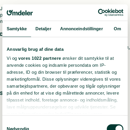
Jobbet består i at omdele reklamer og aviser til folks
postkasser i forskellige geografiske områder. Det er derfor
nødvendigt, at du har en varebil til rådighed.
Samtykke
Detaljer
Annonceindstillinger
Om
Der er masser af fordele ved jobbet som underleverandør:
Meget fleksibelt job med mulighed for selv at bestemme,
Ansvarlig brug af dine data
hvor mange timer I kan arbejde pr. uge.
Vi og
vores 1022 partnere
ønsker dit samtykke til at
Du bestemmer selv, hvornår I arbejder – inden for vores
anvende cookies og indsamle persondata om IP-
deadline.
adresse, ID og din browser til præferencer, statistik og
Mulighed for at optimere dine ansattes tid og samtidig
marketingformål. Disse oplysninger videregives til vores
tjene flere penge.
samarbejdspartnere, der opbevarer og tilgår oplysninger
Som underleverandør er dit ansvar:
på din enhed for at vise dig målrettede annoncer, levere
tilpasset indhold, foretage annonce- og indholdsmåling,
At hente reklamer og aviser til jeres ruter på vores
lave målgruppeundersøgelser og udvikle tjenester. Se
terminal eller på lokale depoter.
mere information under
indstillinger
og i vores
At sørge for at dine ansatte omdeler reklamer og aviser
persondatapolitik. Du kan altid trække dit samtykke
Samtykkevalg
korrekt til folks postkasser på ruterne.
tilbage eller ændre indstillinger fra vores
Nødvendig